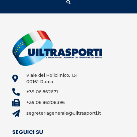
Viale del Policlinico, 131
00161 Roma
+39 06.862671
+39 06.86208396
segreteriagenerale@uiltrasporti.it
SEGUICI SU