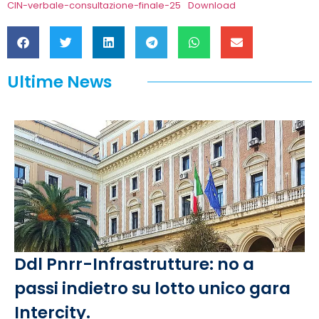
CIN-verbale-consultazione-finale-25
Download
Ultime News
Ddl Pnrr-Infrastrutture: no a
passi indietro su lotto unico gara
Intercity.