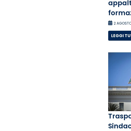
appalti
forma
2 AGOSTO
LEGGI T
Traspo
Sindac