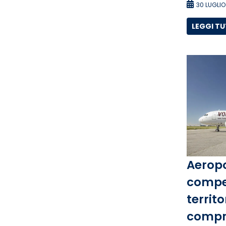
30 LUGLIO
LEGGI T
Aeropo
compet
territo
compre