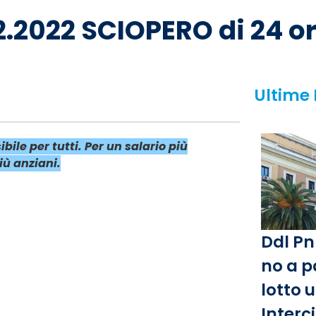
2.2022 SCIOPERO di 24 o
Ultime
bile per tutti. Per un salario più
iù anziani.
Ddl Pn
no a p
lotto 
Interc