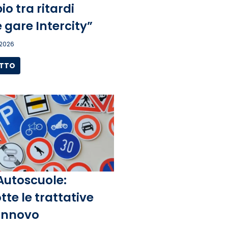
o tra ritardi
 gare Intercity”
 2026
UTTO
Autoscuole:
tte le trattative
rinnovo