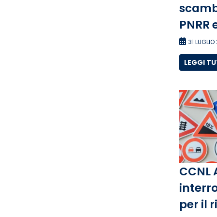
scambi
PNRR e
31 LUGLIO
LEGGI T
CCNL 
interro
per il 