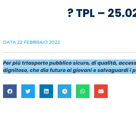
? TPL – 25.0
DATA
22 FEBBRAIO 2022
Per più trtasporto pubblico sicuro, di qualità, accessi
dignitoso, che dia futuro ai giovani e salvaguardi i p