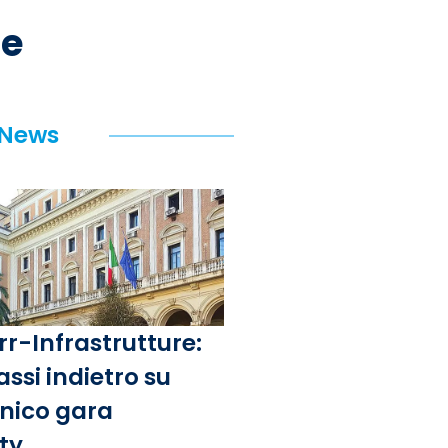
re
 News
rr-Infrastrutture:
assi indietro su
unico gara
ity.