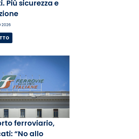
. Più sicurezza e
zione
 2026
UTTO
rto ferroviario,
ati: “No allo