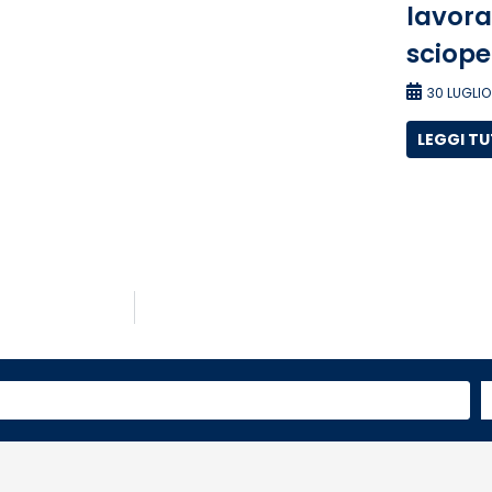
lavora
sciope
30 LUGLIO
LEGGI T