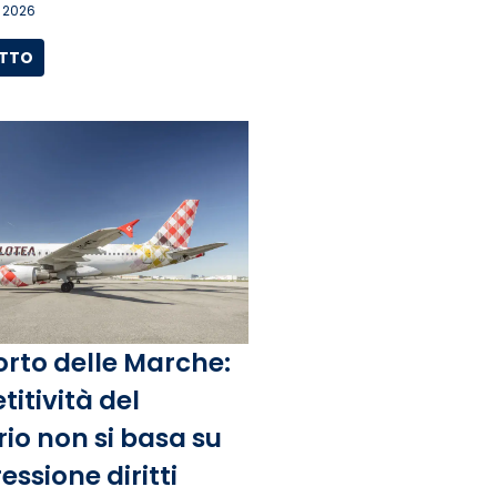
 2026
UTTO
rto delle Marche:
itività del
rio non si basa su
ssione diritti