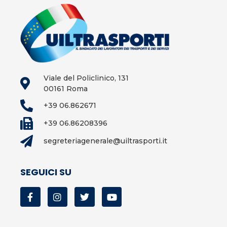
Viale del Policlinico, 131
00161 Roma
+39 06.862671
+39 06.86208396
segreteriagenerale@uiltrasporti.it
SEGUICI SU