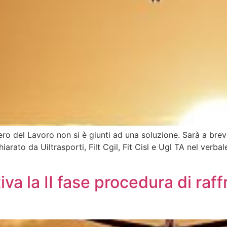
istero del Lavoro non si è giunti ad una soluzione. Sarà a brev
arato da Uiltrasporti, Filt Cgil, Fit Cisl e Ugl TA nel verbal
va la II fase procedura di raf