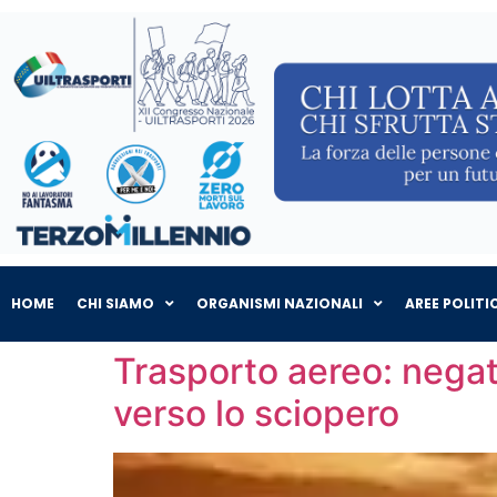
HOME
CHI SIAMO
ORGANISMI NAZIONALI
AREE POLITI
Trasporto aereo: negati
verso lo sciopero