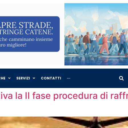
CHE
SERVIZI
CONTATTI
···
va la II fase procedura di raf