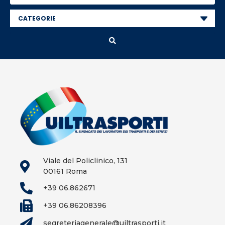
Viale del Policlinico, 131
00161 Roma
+39 06.862671
+39 06.86208396
segreteriagenerale@uiltrasporti.it