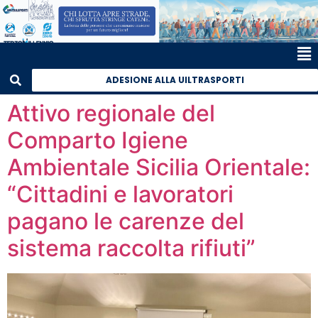
ADESIONE ALLA UILTRASPORTI
Attivo regionale del
Comparto Igiene
Ambientale Sicilia Orientale:
“Cittadini e lavoratori
pagano le carenze del
sistema raccolta rifiuti”