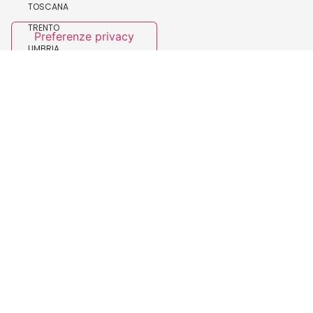
TOSCANA
TRENTO
UMBRIA
VALLE D’AOSTA
VENETO
AREE POLITICHE
MOBILITÀ
TRASPORTO AEREO
TRASPORTO MARITTIMO E PORTI
VIABILITÀ MULTISERVIZI
AMBIENTE LOGISTICA
INTERNAZIONALE E PARITÀ DI GENERE
SERVIZI