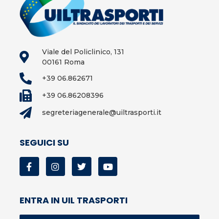
Viale del Policlinico, 131
00161 Roma
+39 06.862671
+39 06.86208396
segreteriagenerale@uiltrasporti.it
SEGUICI SU
ENTRA IN UIL TRASPORTI