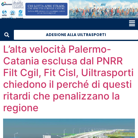
ADESIONE ALLA UILTRASPORTI
L’alta velocità Palermo-
Catania esclusa dal PNRR
Filt Cgil, Fit Cisl, Uiltrasporti
chiedono il perché di questi
ritardi che penalizzano la
regione