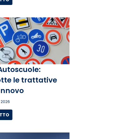
Autoscuole:
tte le trattative
rinnovo
 2026
UTTO