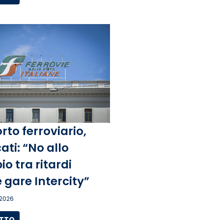
rto ferroviario,
ati: “No allo
o tra ritardi
 gare Intercity”
 2026
UTTO