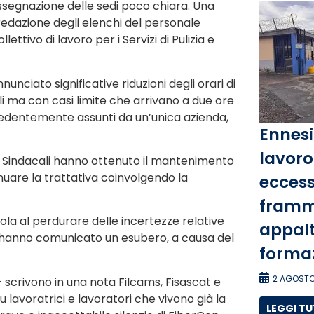
assegnazione delle sedi poco chiara. Una
edazione degli elenchi del personale
ttivo di lavoro per i Servizi di Pulizia e
nciato significative riduzioni degli orari di
li ma con casi limite che arrivano a due ore
ecedentemente assunti da un’unica azienda,
Ennesi
lavoro 
 Sindacali hanno ottenuto il mantenimento
tinuare la trattativa coinvolgendo la
eccess
framm
la al perdurare delle incertezze relative
appalti
p, hanno comunicato un esubero, a causa del
forma
2 AGOSTO
 – scrivono in una nota Filcams, Fisascat e
 lavoratrici e lavoratori che vivono già la
LEGGI T