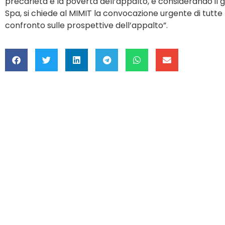
precarietà e la povertà dell’appalto, e considerando il g
Spa, si chiede al MIMIT la convocazione urgente di tutte l
confronto sulle prospettive dell’appalto”.