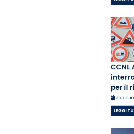
CCNL 
interro
per il 
30 LUGLIO
LEGGI T