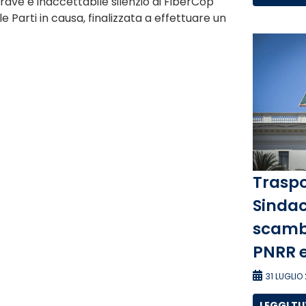
rave e inaccettabile silenzio di FiberCop
e Parti in causa, finalizzata a effettuare un
Traspo
Sindac
scambi
PNRR e
31 LUGLIO
LEGGI T