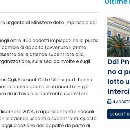
Ultime
ntro urgente al Ministero delle Imprese e del
li oltre 460 addetti impiegati nelle pulizie
dal cambio di appalto (avvenuto il primo
 assetto delle aziende subentrate alla
Ddl Pn
anizzazione, sulle sedi coinvolte e sugli
no a p
ms Cgil, Fisascat Cisl e Uiltrasporti hanno
lotto 
 per la convocazione di un incontro – già
Interc
a di un tavolo di confronto cui invitare
4 AGOSTO
dicembre 2024, i rappresentanti sindacali
LEGGI T
n le aziende uscenti e subentranti. Queste
i aggiudicazione dell’appalto da parte di