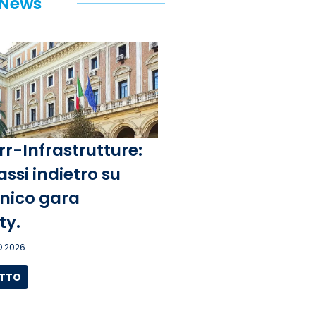
 News
rr-Infrastrutture:
assi indietro su
unico gara
ity.
 2026
UTTO