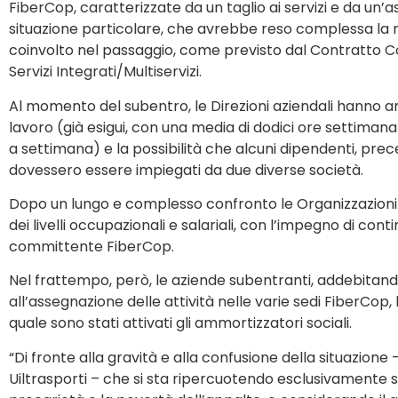
FiberCop, caratterizzate da un taglio ai servizi e da un’
situazione particolare, che avrebbe reso complessa la r
coinvolto nel passaggio, come previsto dal Contratto Colle
Servizi Integrati/Multiservizi.
Al momento del subentro, le Direzioni aziendali hanno annu
lavoro (già esigui, con una media di dodici ore settimana
a settimana) e la possibilità che alcuni dipendenti, pr
dovessero essere impiegati da due diverse società.
Dopo un lungo e complesso confronto le Organizzazioni
dei livelli occupazionali e salariali, con l’impegno di con
committente FiberCop.
Nel frattempo, però, le aziende subentranti, addebitando
all’assegnazione delle attività nelle varie sedi FiberCo
quale sono stati attivati gli ammortizzatori sociali.
“Di fronte alla gravità e alla confusione della situazione
Uiltrasporti – che si sta ripercuotendo esclusivamente su