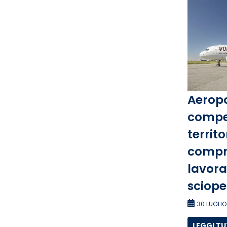
Aeropo
compet
territo
compre
lavora
sciope
30 LUGLIO
LEGGI T