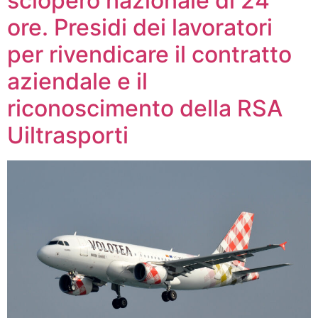
sciopero nazionale di 24
ore. Presidi dei lavoratori
per rivendicare il contratto
aziendale e il
riconoscimento della RSA
Uiltrasporti