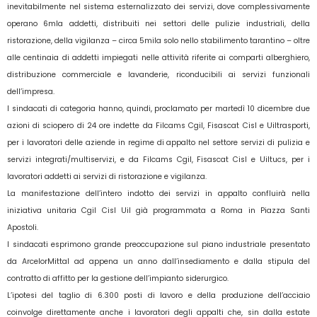
inevitabilmente nel sistema esternalizzato dei servizi, dove complessivamente
operano 6mla addetti, distribuiti nei settori delle pulizie industriali, della
ristorazione, della vigilanza – circa 5mila solo nello stabilimento tarantino – oltre
alle centinaia di addetti impiegati nelle attività riferite ai comparti alberghiero,
distribuzione commerciale e lavanderie, riconducibili ai servizi funzionali
dell’impresa.
I sindacati di categoria hanno, quindi, proclamato per martedì 10 dicembre due
azioni di sciopero di 24 ore indette da Filcams Cgil, Fisascat Cisl e Uiltrasporti,
per i lavoratori delle aziende in regime di appalto nel settore servizi di pulizia e
servizi integrati/multiservizi, e da Filcams Cgil, Fisascat Cisl e Uiltucs, per i
lavoratori addetti ai servizi di ristorazione e vigilanza.
La manifestazione dell’intero indotto dei servizi in appalto confluirà nella
iniziativa unitaria Cgil Cisl Uil già programmata a Roma in Piazza Santi
Apostoli.
I sindacati esprimono grande preoccupazione sul piano industriale presentato
da ArcelorMittal ad appena un anno dall’insediamento e dalla stipula del
contratto di affitto per la gestione dell’impianto siderurgico.
L’ipotesi del taglio di 6.300 posti di lavoro e della produzione dell’acciaio
coinvolge direttamente anche i lavoratori degli appalti che, sin dalla estate