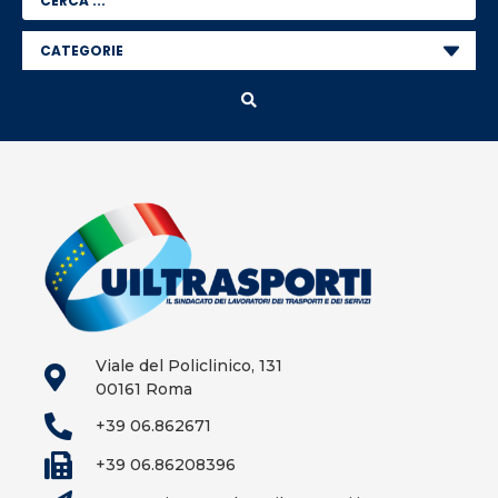
Viale del Policlinico, 131
00161 Roma
+39 06.862671
+39 06.86208396