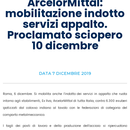
ArcelorMittal:
mobilitazione indotto
servizi appalto.
Proclamato sciopero
10 dicembre
DATA
7 DICEMBRE 2019
Roma, 6 dicembre. Si mobilita anche l’indotto dei servizi in appalto che ruota
intorno agli stabilimenti, Ex Ilva, ArcelorMittal di tutta Italia, contro 6.300 esuberi
ipotizzati dal colosso indiano al tavolo con le federazioni di categoria del
comparto metalmeccanico.
I tagli dei posti di lavoro e della produzione dell’acciaio si ripercuotono