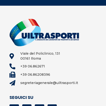
Viale del Policlinico, 131
00161 Roma
+39 06.862671
+39 06.86208396
segreteriagenerale@uiltrasporti.it
SEGUICI SU