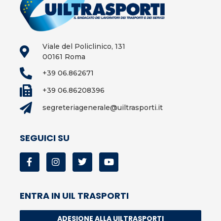
Viale del Policlinico, 131
00161 Roma
+39 06.862671
+39 06.86208396
segreteriagenerale@uiltrasporti.it
SEGUICI SU
ENTRA IN UIL TRASPORTI
ADESIONE ALLA UILTRASPORTI