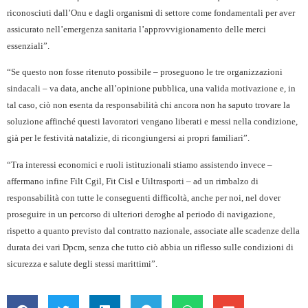
riconosciuti dall’Onu e dagli organismi di settore come fondamentali per aver
assicurato nell’emergenza sanitaria l’approvvigionamento delle merci
essenziali”.
“Se questo non fosse ritenuto possibile – proseguono le tre organizzazioni
sindacali – va data, anche all’opinione pubblica, una valida motivazione e, in
tal caso, ciò non esenta da responsabilità chi ancora non ha saputo trovare la
soluzione affinché questi lavoratori vengano liberati e messi nella condizione,
già per le festività natalizie, di ricongiungersi ai propri familiari”.
“Tra interessi economici e ruoli istituzionali stiamo assistendo invece –
affermano infine Filt Cgil, Fit Cisl e Uiltrasporti – ad un rimbalzo di
responsabilità con tutte le conseguenti difficoltà, anche per noi, nel dover
proseguire in un percorso di ulteriori deroghe al periodo di navigazione,
rispetto a quanto previsto dal contratto nazionale, associate alle scadenze della
durata dei vari Dpcm, senza che tutto ciò abbia un riflesso sulle condizioni di
sicurezza e salute degli stessi marittimi”.