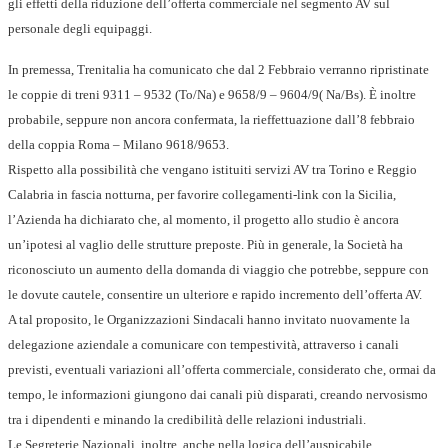
gli effetti della riduzione dell’offerta commerciale nel segmento AV sul
personale degli equipaggi.
In premessa, Trenitalia ha comunicato che dal 2 Febbraio verranno ripristinate
le coppie di treni 9311 – 9532 (To/Na) e 9658/9 – 9604/9( Na/Bs). È inoltre
probabile, seppure non ancora confermata, la rieffettuazione dall’8 febbraio
della coppia Roma – Milano 9618/9653.
Rispetto alla possibilità che vengano istituiti servizi AV tra Torino e Reggio
Calabria in fascia notturna, per favorire collegamenti-link con la Sicilia,
l’Azienda ha dichiarato che, al momento, il progetto allo studio è ancora
un’ipotesi al vaglio delle strutture preposte. Più in generale, la Società ha
riconosciuto un aumento della domanda di viaggio che potrebbe, seppure con
le dovute cautele, consentire un ulteriore e rapido incremento dell’offerta AV.
A tal proposito, le Organizzazioni Sindacali hanno invitato nuovamente la
delegazione aziendale a comunicare con tempestività, attraverso i canali
previsti, eventuali variazioni all’offerta commerciale, considerato che, ormai da
tempo, le informazioni giungono dai canali più disparati, creando nervosismo
tra i dipendenti e minando la credibilità delle relazioni industriali.
Le Segreterie Nazionali, inoltre, anche nella logica dell’auspicabile