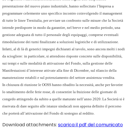
presentazione del nuovo piano industriale, hanno sollecitato l’Impresa a
programmare celermente uno specifico incontro coinvolgendo il management
di tutte le linee Trenitalia, per avviare un confronto sulle misure che la Società
intende predisporre in modo da garantire, nel breve e nel medio periodo, una
gestione adeguata di tutto il personale degli equipaggi, comprese eventuali
rimodulazione dei turni finalizzate a soluzioni logistiche e di utilizzazione.
Infatti, al di là di generici impegni dichiarati al tavolo, sono ancora molti i nodi
da sciogliere: in particolare, si attendono risposte concrete sulle disponibilità,
sui tempi e sulle modalità di attivazione del Fondo, sulla gestione delle
Manifestazioni d’interesse attivate alla fine di Dicembre, sul rilancio della
manutenzione rotabili e sul potenziamento del settore assistenza vendita.
In chiusura di riunione le OOSS hanno ribadito la necessità, anche per favorire
lo smaltimento delle ferie rosse, di consentire la fruizione delle giornate di
congedo attingendo da subito a quelle maturate nell’anno 2020. La Società si è
riservata di dare seguito alle istanze sindacali non appena definito il percorso
che porterà all’attivazione del Fondo di sostegno al reddito.
Download attachments:
scarica il pdf del comunicato