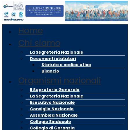
Vai
al
contenuto
Ma
Home
Me
Chi siamo
La Segreteria Nazionale
Documenti statutari
Statuto e codice etico
Bilancio
Organismi nazionali
Il Segretario Generale
La Segreteria Nazionale
Esecutivo Nazionale
Consiglio Nazionale
Assemblea Nazionale
Collegio Sindacale
Collegio di Garanzia