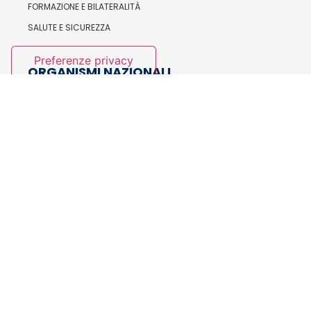
FORMAZIONE E BILATERALITÀ
SALUTE E SICUREZZA
ORGANISMI NAZIONALI
IL SEGRETARIO GENERALE
LA SEGRETERIA NAZIONALE
ESECUTIVO NAZIONALE
CONSIGLIO NAZIONALE
ASSEMBLEA NAZIONALE
COLLEGIO SINDACALE
COLLEGIO DI GARANZIA
ISTITUZIONALE
LA SEGRETERIA NAZIONALE
STATUTO E CODICE ETICO