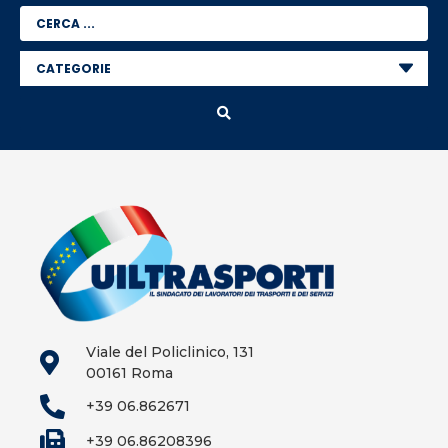
Viale del Policlinico, 131
00161 Roma
+39 06.862671
+39 06.86208396