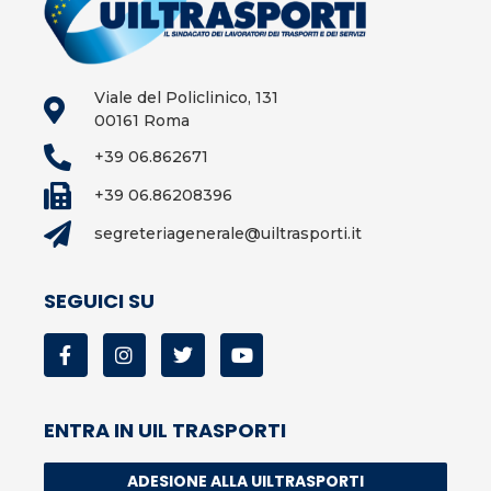
Viale del Policlinico, 131
00161 Roma
+39 06.862671
+39 06.86208396
segreteriagenerale@uiltrasporti.it
SEGUICI SU
ENTRA IN UIL TRASPORTI
ADESIONE ALLA UILTRASPORTI