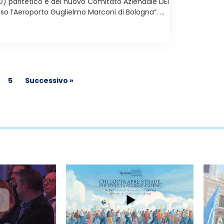
) paritetico e del nuovo Comitato Aziendale DEI
sso l’Aeroporto Guglielmo Marconi di Bologna”. ...
5
Successivo »