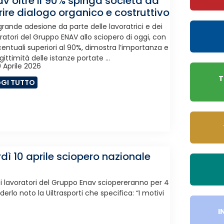
av oltre il 90% spinga società ad
rire dialogo organico e costruttivo
grande adesione da parte delle lavoratrici e dei
ratori del Gruppo ENAV allo sciopero di oggi, con
entuali superiori al 90%, dimostra l’importanza e
egittimità delle istanze portate ...
 Aprile 2026
T
GGI TUTTO
dì 10 aprile sciopero nazionale
 e i lavoratori del Gruppo Enav sciopereranno per 4
nderlo noto la Uiltrasporti che specifica: “I motivi
I