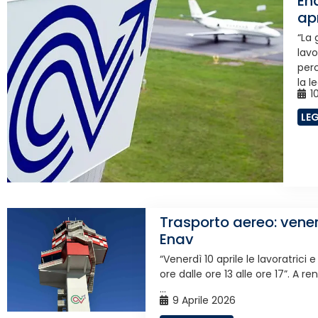
En
ap
“La 
lavo
perc
la l
10
LE
Trasporto aereo: vener
Enav
“Venerdì 10 aprile le lavoratrici
ore dalle ore 13 alle ore 17”. A re
...
9 Aprile 2026