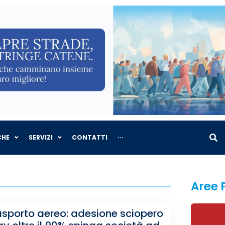
CHE
SERVIZI
CONTATTI
···
Aree 
asporto aereo: adesione sciopero