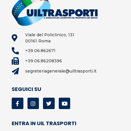
Viale del Policlinico, 131
00161 Roma
+39 06.862671
+39 06.86208396
segreteriagenerale@uiltrasporti.it
SEGUICI SU
ENTRA IN UIL TRASPORTI