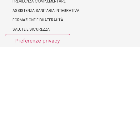
PREVIDENZA COMPLEMENTARE
ASSISTENZA SANITARIA INTEGRATIVA
FORMAZIONE E BILATERALITÀ
SALUTE E SICUREZZA
ORGANISMI NAZIONALI
IL SEGRETARIO GENERALE
LA SEGRETERIA NAZIONALE
ESECUTIVO NAZIONALE
CONSIGLIO NAZIONALE
ASSEMBLEA NAZIONALE
COLLEGIO SINDACALE
COLLEGIO DI GARANZIA
ISTITUZIONALE