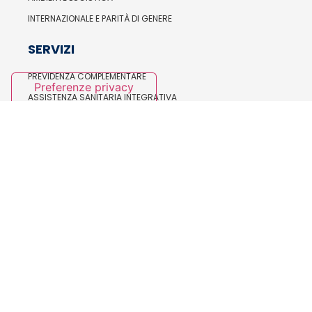
INTERNAZIONALE E PARITÀ DI GENERE
SERVIZI
PREVIDENZA COMPLEMENTARE
ASSISTENZA SANITARIA INTEGRATIVA
FORMAZIONE E BILATERALITÀ
SALUTE E SICUREZZA
ORGANISMI NAZIONALI
IL SEGRETARIO GENERALE
LA SEGRETERIA NAZIONALE
ESECUTIVO NAZIONALE
CONSIGLIO NAZIONALE
ASSEMBLEA NAZIONALE