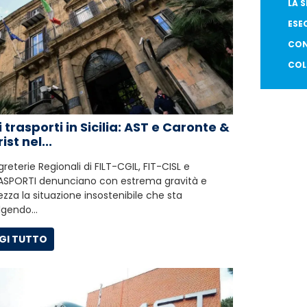
LA 
ESE
CON
COL
i trasporti in Sicilia: AST e Caronte &
ist nel...
greterie Regionali di FILT-CGIL, FIT-CISL e
ASPORTI denunciano con estrema gravità e
zza la situazione insostenibile che sta
olgendo…
GI TUTTO