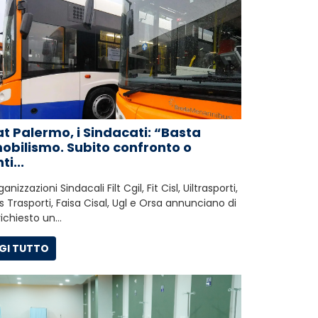
t Palermo, i Sindacati: “Basta
obilismo. Subito confronto o
ti...
anizzazioni Sindacali Filt Cgil, Fit Cisl, Uiltrasporti,
 Trasporti, Faisa Cisal, Ugl e Orsa annunciano di
richiesto un…
GI TUTTO