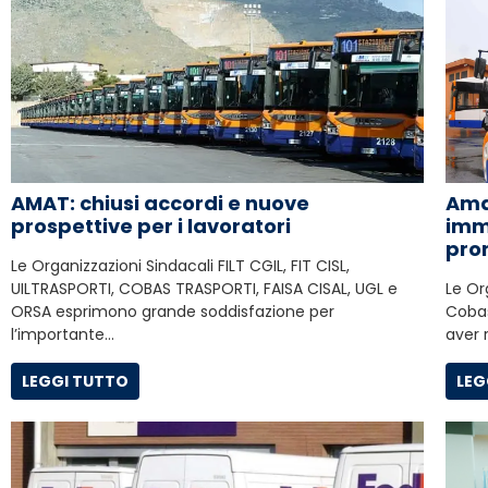
Ama
AMAT: chiusi accordi e nuove
imm
prospettive per i lavoratori
pron
Le Organizzazioni Sindacali FILT CGIL, FIT CISL,
Le Org
UILTRASPORTI, COBAS TRASPORTI, FAISA CISAL, UGL e
Cobas
ORSA esprimono grande soddisfazione per
aver 
l’importante…
LEG
LEGGI TUTTO