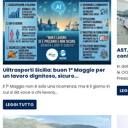
AST,
conf
In da
Uiltrasporti Sicilia: buon 1° Maggio per
le OO.
un lavoro dignitoso, sicuro...
Presi
Il 1° Maggio non è solo una ricorrenza, ma è il giorno in
LEG
cui si dà voce a chi lavora,…
LEGGI TUTTO