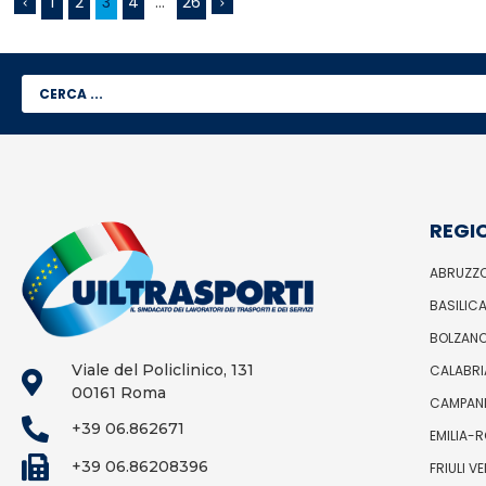
1
2
3
4
…
26
REGI
ABRUZZ
BASILIC
BOLZAN
Viale del Policlinico, 131
CALABRI
00161 Roma
CAMPAN
+39 06.862671
EMILIA-
+39 06.86208396
FRIULI V