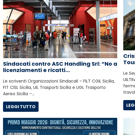
Cris
Tour
Sindacati contro ASC Handling Srl: “No a
licenziamenti e ricatti...
Le Se
UILTR
Le scriventi Organizzazioni Sindacali – FILT CGIL Sicilia,
ferme
FIT CISL Sicilia, UIL Trasporti Sicilia e UGL Trasporto
trav
Aereo Sicilia –…
LEG
LEGGI TUTTO