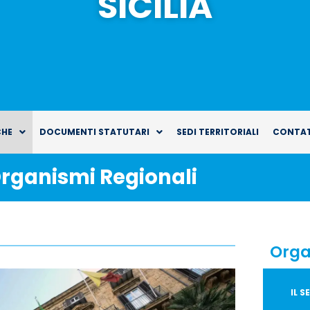
SICILIA
CHE
DOCUMENTI STATUTARI
SEDI TERRITORIALI
CONTAT
rganismi Regionali
Orga
IL 