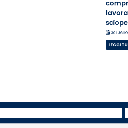
compre
lavora
sciope
30 LUGLIO
LEGGI T