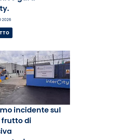
ity.
 2026
UTTO
mo incidente sul
frutto di
iva