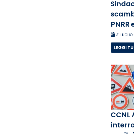
Sindac
scambi
PNRR e
31 LUGLIO
LEGGI T
CCNL 
interro