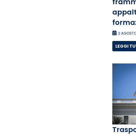
framm
appalti
forma
2 AGOSTO
LEGGI T
Traspo