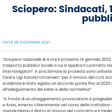
Sciopero: Sindacati, 
pubbli
DATA
28 DICEMBRE 2021
“Sciopero nazionale di 4 ore il prossimo 14 gennaio 2022 di
trasporto pubblico locale a cui si applica il contratto na
internavigatori”. A proclamare la protesta sono unitariamen
Cisal e Ugl Autoferrotranvieri “per il rinnovo del ccnl, s
scadenza è stato siglato un accordo ponte fino al 202
all’adeguamento dei salari e della normativa”.
“A fronte di un atteggiamento provocatorio e pregiudizia
e Anav, emerso chiaramente nel corso della trattativa –
rivendichiamo il diritto al rinnovo del contratto e il migl