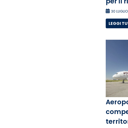
per il 
30 LUGLIO
LEGGI T
Aeropo
compet
territo