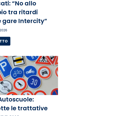
ati: “No allo
o tra ritardi
 gare Intercity”
 2026
UTTO
Autoscuole:
tte le trattative