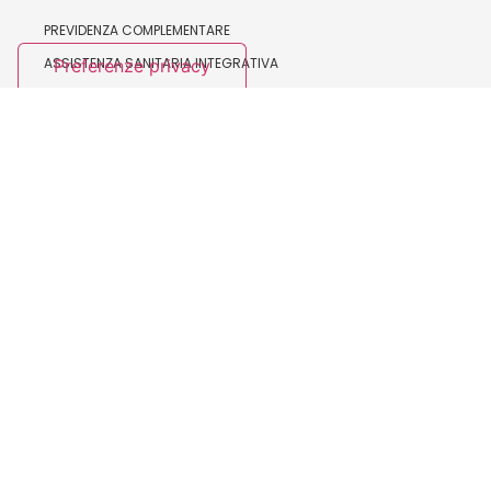
PREVIDENZA COMPLEMENTARE
ASSISTENZA SANITARIA INTEGRATIVA
FORMAZIONE E BILATERALITÀ
SALUTE E SICUREZZA
ORGANISMI NAZIONALI
IL SEGRETARIO GENERALE
LA SEGRETERIA NAZIONALE
ESECUTIVO NAZIONALE
CONSIGLIO NAZIONALE
ASSEMBLEA NAZIONALE
COLLEGIO SINDACALE
COLLEGIO DI GARANZIA
ISTITUZIONALE