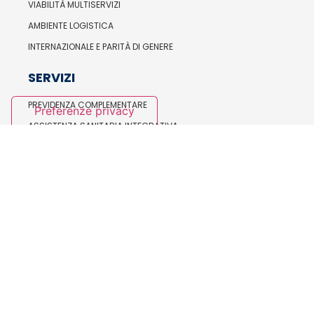
VIABILITÀ MULTISERVIZI
AMBIENTE LOGISTICA
INTERNAZIONALE E PARITÀ DI GENERE
SERVIZI
PREVIDENZA COMPLEMENTARE
ASSISTENZA SANITARIA INTEGRATIVA
FORMAZIONE E BILATERALITÀ
SALUTE E SICUREZZA
ORGANISMI NAZIONALI
IL SEGRETARIO GENERALE
LA SEGRETERIA NAZIONALE
ESECUTIVO NAZIONALE
CONSIGLIO NAZIONALE