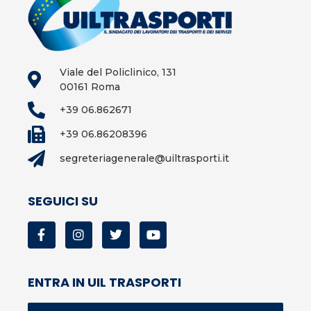
Viale del Policlinico, 131
00161 Roma
+39 06.862671
+39 06.86208396
segreteriagenerale@uiltrasporti.it
SEGUICI SU
ENTRA IN UIL TRASPORTI