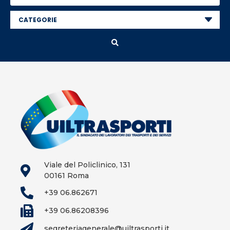
Viale del Policlinico, 131
00161 Roma
+39 06.862671
+39 06.86208396
segreteriagenerale@uiltrasporti.it