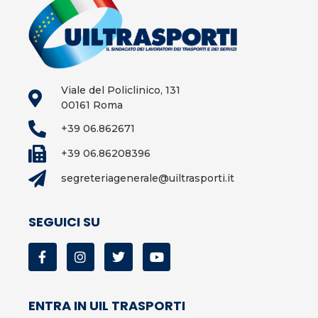
Viale del Policlinico, 131
00161 Roma
+39 06.862671
+39 06.86208396
segreteriagenerale@uiltrasporti.it
SEGUICI SU
ENTRA IN UIL TRASPORTI