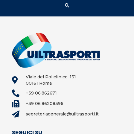
Viale del Policlinico, 131
00161 Roma
+39 06.862671
+39 06.86208396
segreteriagenerale@uiltrasporti.it
SEGUICI SU