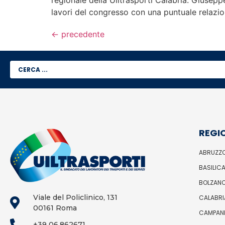
regionale della Uiltrasporti Calabria. Giusepp
lavori del congresso con una puntuale relazione
←
precedente
REGI
ABRUZZ
BASILIC
BOLZAN
Viale del Policlinico, 131
CALABRI
00161 Roma
CAMPAN
+39 06.862671