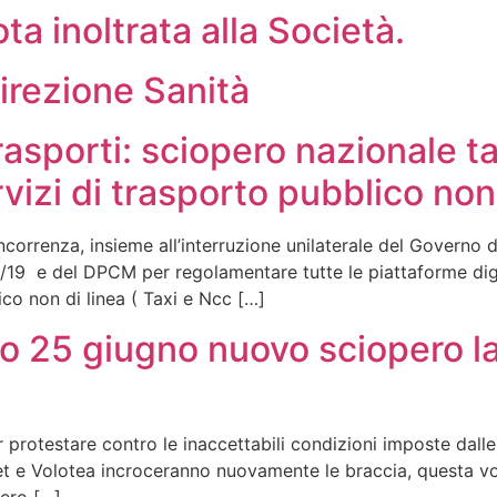
ota inoltrata alla Società.
Direzione Sanità
asporti: sciopero nazionale ta
rvizi di trasporto pubblico non 
oncorrenza, insieme all’interruzione unilaterale del Governo d
12/19 e del DPCM per regolamentare tutte le piattaforme digi
ico non di linea ( Taxi e Ncc […]
o 25 giugno nuovo sciopero la
per protestare contro le inaccettabili condizioni imposte da
et e Volotea incroceranno nuovamente le braccia, questa vol
ero […]