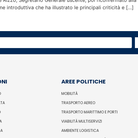
e Rizzo, Segretario Generale uscente, poi riconfermato alla 
 introduttiva che ha illustrato le principali criticità e […]
ONI
AREE POLITICHE
O
MOBILITÀ
ATA
TRASPORTO AEREO
O
TRASPORTO MARITTIMO E PORTI
A
VIABILITÀ MULTISERVIZI
IA
AMBIENTE LOGISTICA