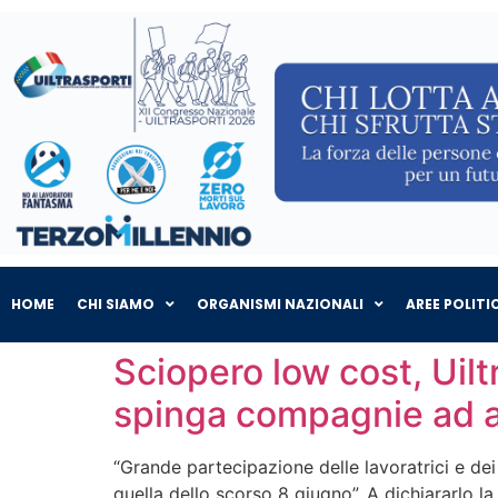
HOME
CHI SIAMO
ORGANISMI NAZIONALI
AREE POLITI
Sciopero low cost, Uilt
spinga compagnie ad a
“Grande partecipazione delle lavoratrici e de
quella dello scorso 8 giugno”. A dichiararlo l