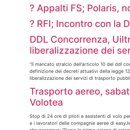
? Appalti FS; Polaris, n
? RFI; Incontro con la 
DDL Concorrenza, Uiltr
liberalizzazione dei se
“Il mancato stralcio dell’articolo 10 del ddl c
definizione dei decreti attuativi della legge 
liberalizzazione dei servizi di trasporto pubbl
Trasporto aereo, sabat
Volotea
Stop di 24 ore di piloti e assistenti di volo 
e i lavoratori delle compagnie aeree di easyJ
che prosegue: “Dopo la prima azione di sciop