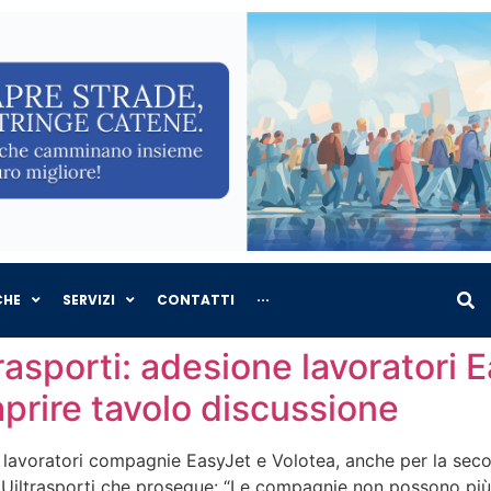
CHE
SERVIZI
CONTATTI
···
rasporti: adesione lavoratori 
prire tavolo discussione
i lavoratori compagnie EasyJet e Volotea, anche per la sec
a Uiltrasporti che prosegue: “Le compagnie non possono più 