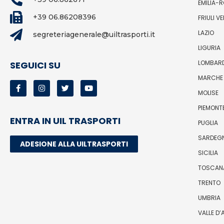
EMILIA-
+39 06.86208396
FRIULI V
LAZIO
segreteriagenerale@uiltrasporti.it
LIGURIA
LOMBAR
SEGUICI SU
MARCHE
MOLISE
PIEMONT
ENTRA IN UIL TRASPORTI
PUGLIA
SARDEG
ADESIONE ALLA UILTRASPORTI
SICILIA
TOSCAN
TRENTO
UMBRIA
VALLE D