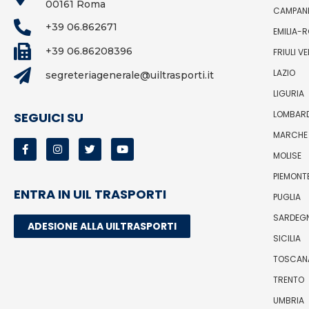
00161 Roma
CAMPAN
+39 06.862671
EMILIA-
+39 06.86208396
FRIULI V
LAZIO
segreteriagenerale@uiltrasporti.it
LIGURIA
LOMBAR
SEGUICI SU
MARCHE
MOLISE
PIEMONT
ENTRA IN UIL TRASPORTI
PUGLIA
SARDEG
ADESIONE ALLA UILTRASPORTI
SICILIA
TOSCAN
TRENTO
UMBRIA