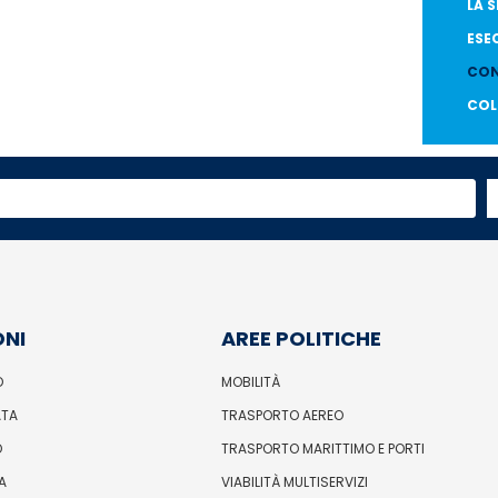
LA 
ESE
CON
COL
ONI
AREE POLITICHE
O
MOBILITÀ
ATA
TRASPORTO AEREO
O
TRASPORTO MARITTIMO E PORTI
A
VIABILITÀ MULTISERVIZI