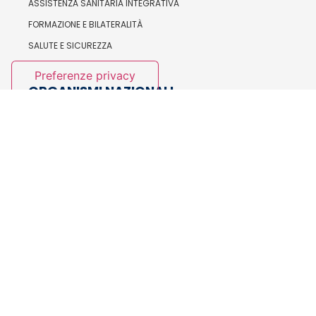
ASSISTENZA SANITARIA INTEGRATIVA
FORMAZIONE E BILATERALITÀ
SALUTE E SICUREZZA
ORGANISMI NAZIONALI
IL SEGRETARIO GENERALE
LA SEGRETERIA NAZIONALE
ESECUTIVO NAZIONALE
CONSIGLIO NAZIONALE
ASSEMBLEA NAZIONALE
COLLEGIO SINDACALE
COLLEGIO DI GARANZIA
ISTITUZIONALE
LA SEGRETERIA NAZIONALE