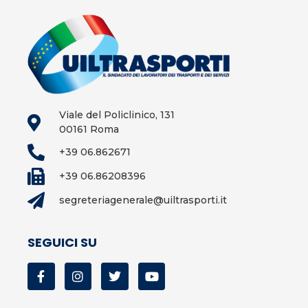
Viale del Policlinico, 131
00161 Roma
+39 06.862671
+39 06.86208396
segreteriagenerale@uiltrasporti.it
SEGUICI SU